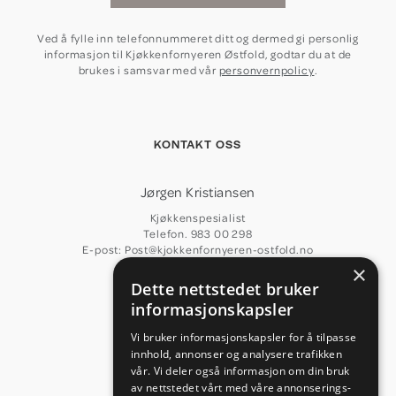
Ved å fylle inn telefonnummeret ditt og dermed gi personlig
informasjon til Kjøkkenfornyeren Østfold, godtar du at de
brukes i samsvar med vår
personvernpolicy
.
KONTAKT OSS
Jørgen Kristiansen
Kjøkkenspesialist
Telefon. 983 00 298
E-post: Post@kjokkenfornyeren-ostfold.no
×
Arne Kristiansen
Dette nettstedet bruker
informasjonskapsler
Kjøkkenspesialist
Telefon. 90 17 25 26
Vi bruker informasjonskapsler for å tilpasse
innhold, annonser og analysere trafikken
vår. Vi deler også informasjon om din bruk
Verkstedet
av nettstedet vårt med våre annonserings-